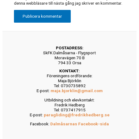
denna webbläsare till nästa gång jag skriver en kommentar.
POSTADRESS:
SkFK Dalmåsarna - Flygsport
Moravägen 70 B
794 33 Orsa
KONTAKT:
Föreningens ordförande:
Maja Björklin
Tel: 0730735892
E-post:
maja.bjorklin@gmail.com
Utbildning och elevkontakt:
Fredrik Hedberg
Tel: 0737417915
E-post:
paragliding@fredrikhedberg.se
Facebook:
Dalmåsarnas Facebook-sida