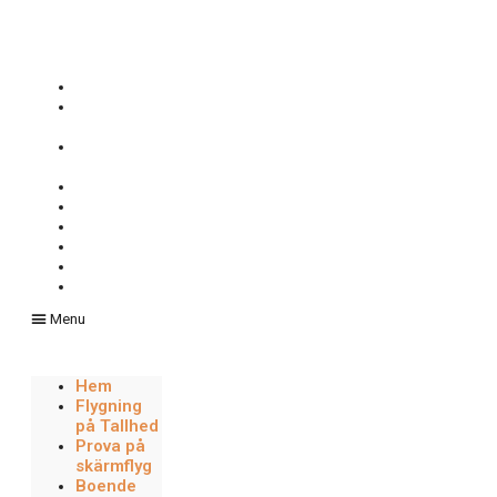
Hoppa
till
innehåll
Hem
Flygning
på Tallhed
Prova på
skärmflyg
Boende
Flygställen
Väder
Media
Föreningen
Filarkiv
Menu
Hem
Flygning
på Tallhed
Prova på
skärmflyg
Boende