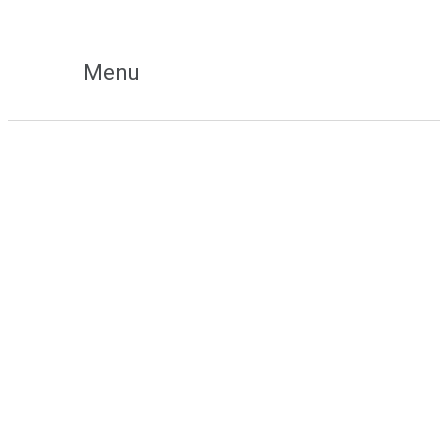
Hoppa
till
innehåll
Menu