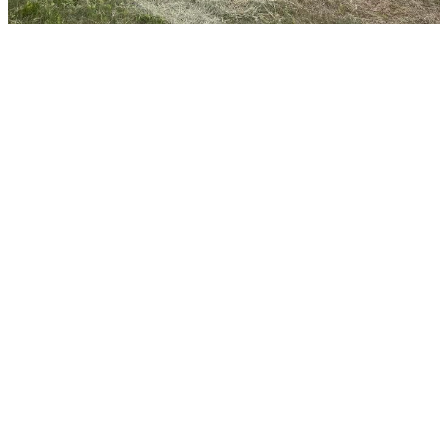
Flygning på Tallhed
Läs mer om vad som behövs för att flyga på Tallhed.
Läs mer