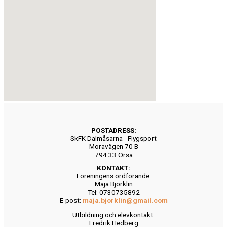
POSTADRESS:
SkFK Dalmåsarna - Flygsport
Moravägen 70 B
794 33 Orsa
KONTAKT:
Föreningens ordförande:
Maja Björklin
Tel: 0730735892
E-post:
maja.bjorklin@gmail.com
Utbildning och elevkontakt:
Fredrik Hedberg